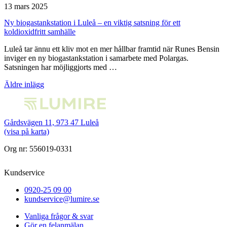
13 mars 2025
Ny biogastankstation i Luleå – en viktig satsning för ett
koldioxidfritt samhälle
Luleå tar ännu ett kliv mot en mer hållbar framtid när Runes Bensin
inviger en ny biogastankstation i samarbete med Polargas.
Satsningen har möjliggjorts med …
Inläggsnavigering
Äldre inlägg
Gårdsvägen 11, 973 47 Luleå
(visa på karta)
Org nr: 556019-0331
Kundservice
0920-25 09 00
kundservice@lumire.se
Vanliga frågor & svar
Gör en felanmälan