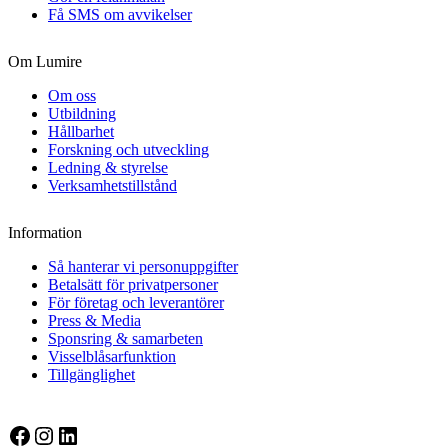
Få SMS om avvikelser
Om Lumire
Om oss
Utbildning
Hållbarhet
Forskning och utveckling
Ledning & styrelse
Verksamhetstillstånd
Information
Så hanterar vi personuppgifter
Betalsätt för privatpersoner
För företag och leverantörer
Press & Media
Sponsring & samarbeten
Visselblåsarfunktion
Tillgänglighet
Facebook
Instagram
LinkedIn