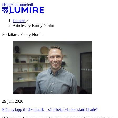
Hoppa till innehåll
Lumire
>
Articles by Fanny Norlin
Författare:
Fanny Norlin
29 juni 2026
Från avlopp till åkermark – så arbetar vi med slam i Luleå