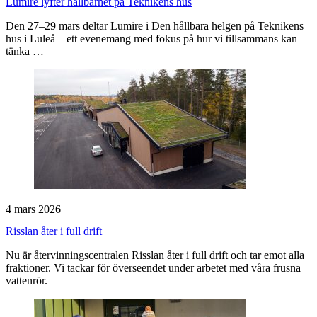
Lumire lyfter hållbarhet på Teknikens hus
Den 27–29 mars deltar Lumire i Den hållbara helgen på Teknikens
hus i Luleå – ett evenemang med fokus på hur vi tillsammans kan
tänka …
4 mars 2026
Risslan åter i full drift
Nu är återvinningscentralen Risslan åter i full drift och tar emot alla
fraktioner. Vi tackar för överseendet under arbetet med våra frusna
vattenrör.