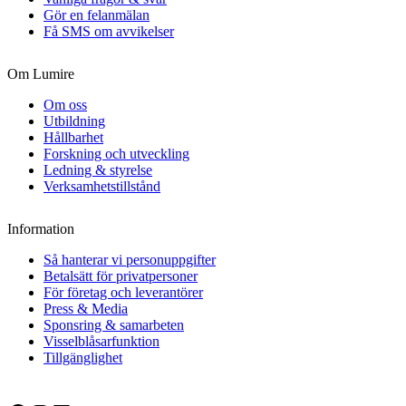
Gör en felanmälan
Få SMS om avvikelser
Om Lumire
Om oss
Utbildning
Hållbarhet
Forskning och utveckling
Ledning & styrelse
Verksamhetstillstånd
Information
Så hanterar vi personuppgifter
Betalsätt för privatpersoner
För företag och leverantörer
Press & Media
Sponsring & samarbeten
Visselblåsarfunktion
Tillgänglighet