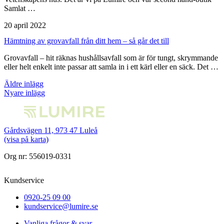
Samlat …
20 april 2022
Hämtning av grovavfall från ditt hem – så går det till
Grovavfall – hit räknas hushållsavfall som är för tungt, skrymmande
eller helt enkelt inte passar att samla in i ett kärl eller en säck. Det …
Inläggsnavigering
Äldre inlägg
Nyare inlägg
Gårdsvägen 11, 973 47 Luleå
(visa på karta)
Org nr: 556019-0331
Kundservice
0920-25 09 00
kundservice@lumire.se
Vanliga frågor & svar