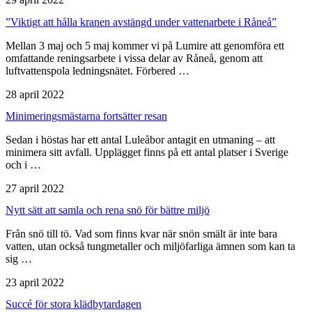
”Viktigt att hålla kranen avstängd under vattenarbete i Råneå”
Mellan 3 maj och 5 maj kommer vi på Lumire att genomföra ett
omfattande reningsarbete i vissa delar av Råneå, genom att
luftvattenspola ledningsnätet. Förbered …
28 april 2022
Minimerings­mästarna fortsätter resan
Sedan i höstas har ett antal Luleåbor antagit en utmaning – att
minimera sitt avfall. Upplägget finns på ett antal platser i Sverige
och i …
27 april 2022
Nytt sätt att samla och rena snö för bättre miljö
Från snö till tö. Vad som finns kvar när snön smält är inte bara
vatten, utan också tungmetaller och miljöfarliga ämnen som kan ta
sig …
23 april 2022
Succé för stora klädbytardagen