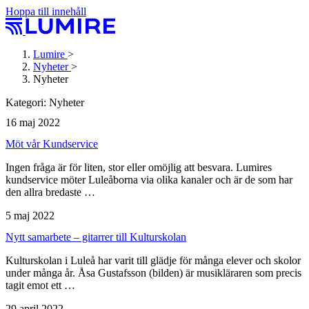
Hoppa till innehåll
Lumire
>
Nyheter
>
Nyheter
Kategori:
Nyheter
16 maj 2022
Möt vår Kundservice
Ingen fråga är för liten, stor eller omöjlig att besvara. Lumires
kundservice möter Luleåborna via olika kanaler och är de som har
den allra bredaste …
5 maj 2022
Nytt samarbete – gitarrer till Kulturskolan
Kulturskolan i Luleå har varit till glädje för många elever och skolor
under många år. Åsa Gustafsson (bilden) är musikläraren som precis
tagit emot ett …
29 april 2022