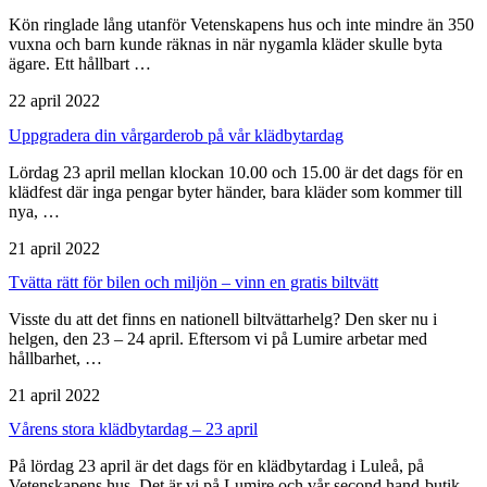
Kön ringlade lång utanför Vetenskapens hus och inte mindre än 350
vuxna och barn kunde räknas in när nygamla kläder skulle byta
ägare. Ett hållbart …
22 april 2022
Uppgradera din vår­garderob på vår klädbytar­dag
Lördag 23 april mellan klockan 10.00 och 15.00 är det dags för en
klädfest där inga pengar byter händer, bara kläder som kommer till
nya, …
21 april 2022
Tvätta rätt för bilen och miljön – vinn en gratis biltvätt
Visste du att det finns en nationell biltvättarhelg? Den sker nu i
helgen, den 23 – 24 april. Eftersom vi på Lumire arbetar med
hållbarhet, …
21 april 2022
Vårens stora klädbytardag – 23 april
På lördag 23 april är det dags för en klädbytardag i Luleå, på
Vetenskapens hus. Det är vi på Lumire och vår second hand-butik