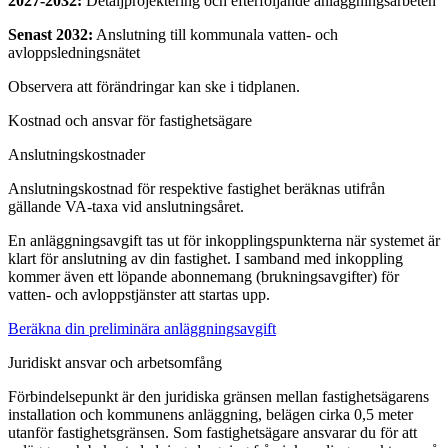
2027-2032:
Detaljprojektering och efterföljande anläggningsarbeten
Senast 2032:
Anslutning till kommunala vatten- och
avloppsledningsnätet
Observera att förändringar kan ske i tidplanen.
Kostnad och ansvar för fastighetsägare
Anslutningskostnader
Anslutningskostnad för respektive fastighet beräknas utifrån
gällande VA-taxa vid anslutningsåret.
En anläggningsavgift tas ut för inkopplingspunkterna när systemet är
klart för anslutning av din fastighet. I samband med inkoppling
kommer även ett löpande abonnemang (brukningsavgifter) för
vatten- och avloppstjänster att startas upp.
Beräkna din preliminära anläggningsavgift
Juridiskt ansvar och arbetsomfång
Förbindelsepunkt är den juridiska gränsen mellan fastighetsägarens
installation och kommunens anläggning, belägen cirka 0,5 meter
utanför fastighetsgränsen. Som fastighetsägare ansvarar du för att