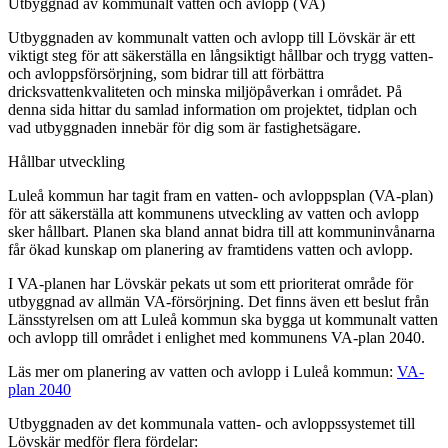
Utbyggnad av kommunalt vatten och avlopp (VA)
Utbyggnaden av kommunalt vatten och avlopp till Lövskär är ett
viktigt steg för att säkerställa en långsiktigt hållbar och trygg vatten-
och avloppsförsörjning, som bidrar till att förbättra
dricksvattenkvaliteten och minska miljöpåverkan i området. På
denna sida hittar du samlad information om projektet, tidplan och
vad utbyggnaden innebär för dig som är fastighetsägare.
Hållbar utveckling
Luleå kommun har tagit fram en vatten- och avloppsplan (VA-plan)
för att säkerställa att kommunens utveckling av vatten och avlopp
sker hållbart. Planen ska bland annat bidra till att kommuninvånarna
får ökad kunskap om planering av framtidens vatten och avlopp.
I VA-planen har Lövskär pekats ut som ett prioriterat område för
utbyggnad av allmän VA-försörjning. Det finns även ett beslut från
Länsstyrelsen om att Luleå kommun ska bygga ut kommunalt vatten
och avlopp till området i enlighet med kommunens VA-plan 2040.
Läs mer om planering av vatten och avlopp i Luleå kommun:
VA-
plan 2040
Utbyggnaden av det kommunala vatten- och avloppssystemet till
Lövskär medför flera fördelar: