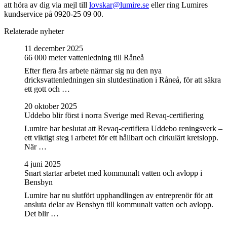
att höra av dig via mejl till
lovskar@lumire.se
eller ring Lumires
kundservice på 0920-25 09 00.
Relaterade nyheter
11 december 2025
66 000 meter vattenledning till Råneå
Efter flera års arbete närmar sig nu den nya
dricksvattenledningen sin slutdestination i Råneå, för att säkra
ett gott och …
20 oktober 2025
Uddebo blir först i norra Sverige med Revaq-certifiering
Lumire har beslutat att Revaq-certifiera Uddebo reningsverk –
ett viktigt steg i arbetet för ett hållbart och cirkulärt kretslopp.
När …
4 juni 2025
Snart startar arbetet med kommunalt vatten och avlopp i
Bensbyn
Lumire har nu slutfört upphandlingen av entreprenör för att
ansluta delar av Bensbyn till kommunalt vatten och avlopp.
Det blir …